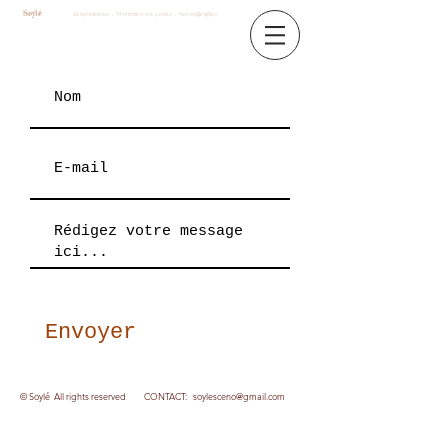
​
Soylé
Illustratrice . Metteure en scène
. Scénographe
Envoyer
© Soylé All rights reserved CONTACT:
​soyle
​sceno
@gmail.com
Webmaster Login